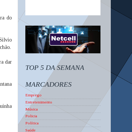
ura do
Silvio
chão.
ra dar
TOP 5 DA SEMANA
MARCADORES
antana
Emprego
Entretenimento
guinha
Música
Policia
Política
Saúde