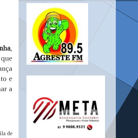
nha
,
 que
ança
to e
ar a
ila de