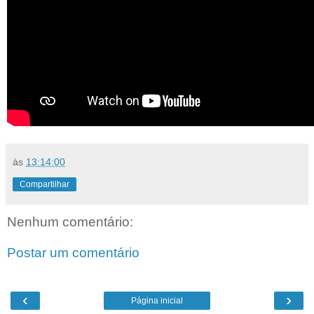
às
13:14:00
Compartilhar
Nenhum comentário:
Postar um comentário
‹
›
Página inicial