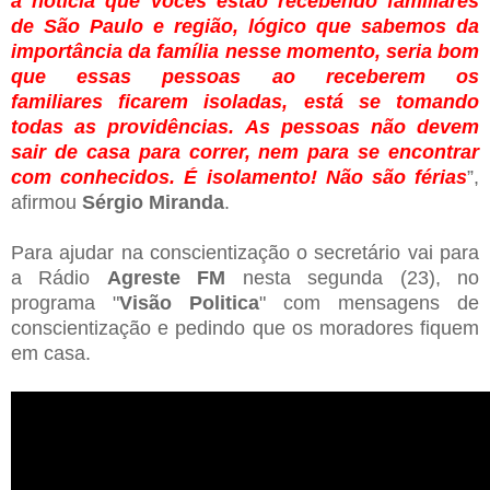
a notícia que vocês estão recebendo familiares
de São Paulo e região, lógico que sabemos da
importância da família nesse momento, seria bom
que essas pessoas ao receberem os
familiares ficarem isoladas, está se tomando
todas as providências. As pessoas não devem
sair de casa para correr, nem para se encontrar
com conhecidos. É isolamento! Não são férias
”,
afirmou
Sérgio Miranda
.
Para ajudar na conscientização o secretário vai para
a Rádio
Agreste FM
nesta segunda (23), no
programa "
Visão Politica
" com mensagens de
conscientização e pedindo que os moradores fiquem
em casa.