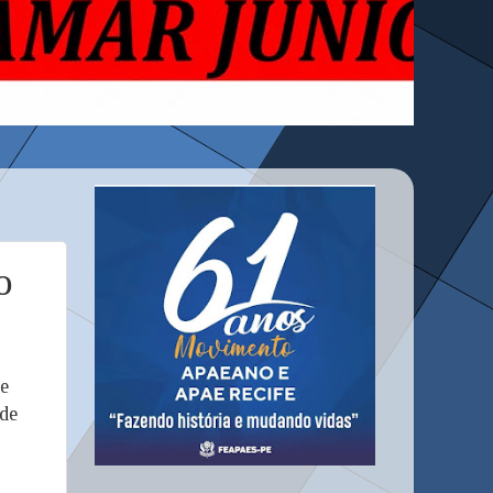
o
te
 de