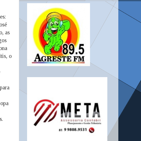
es:
osé
o, as
gos
ona
tis, o
e
para
Copa
s.