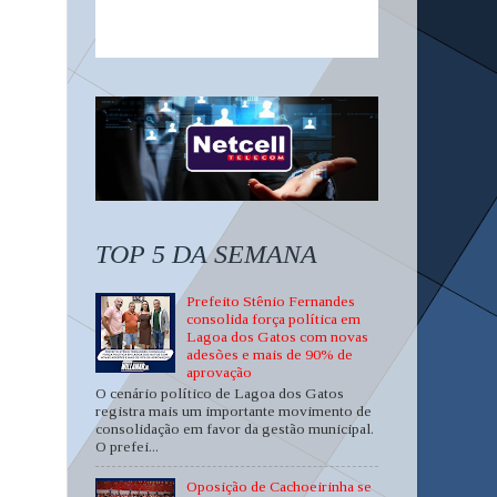
TOP 5 DA SEMANA
Prefeito Stênio Fernandes
consolida força política em
Lagoa dos Gatos com novas
adesões e mais de 90% de
aprovação
O cenário político de Lagoa dos Gatos
registra mais um importante movimento de
consolidação em favor da gestão municipal.
O prefei...
Oposição de Cachoeirinha se