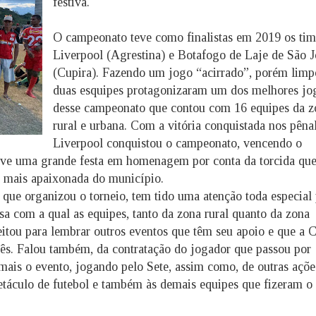
festiva.
O campeonato teve como finalistas em 2019 os tim
Liverpool (Agrestina) e Botafogo de Laje de São J
(Cupira). Fazendo um jogo “acirrado”, porém limp
duas esquipes protagonizaram um dos melhores jo
desse campeonato que contou com 16 equipes da z
rural e urbana. Com a vitória conquistada nos pênal
Liverpool conquistou o campeonato, vencendo o
ve uma grande festa em homenagem por conta da torcida qu
a mais apaixonada do município.
que organizou o torneio, tem tido uma atenção toda especial 
sa com a qual as equipes, tanto da zona rural quanto da zona
eitou para lembrar outros eventos que têm seu apoio e que a 
mês. Falou também, da contratação do jogador que passou por
mais o evento, jogando pelo Sete, assim como, de outras açõe
etáculo de futebol e também às demais equipes que fizeram o