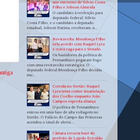
une em torno de Silvio Costa
Filho e Jobson Almeida
O candidato à reeleição para
deputado federal, Silvio
Costa Filho, e o candidato a deputado
estadual, Jobson Batista, receberam, n...
Reviravolta: Mendonça Filho
sela acordo com Raquel Lyra
e crava vaga para o Senado.
Os bastidores da política de
Pernambuco pegaram fogo
com uma reviravolta estratégica. O
deputado federal Mendonça Filho decidiu
ntiga
mu...
Corrida no Sertão: Raquel
Lyra tenta conter insatisfação
dos Coelho enquanto João
Campos espreita aliança
O política de Pernambuco
entrou em uma fase de alta voltagem no
Sertão. O Palácio do Campo das Princesas
acendeu o sinal de alerta...
Câmara esvazia base do
prefeito de Lajedo Erivaldo