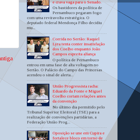
e crava vaga para o Senado.
Os bastidores da política de
Pernambuco pegaram fogo
com uma reviravolta estratégica. O
deputado federal Mendonça Filho decidiu
mu...
Corrida no Sertão: Raquel
Lyra tenta conter insatisfação
dos Coelho enquanto João
Campos espreita aliança
ntiga
O política de Pernambuco
entrou em uma fase de alta voltagem no
Sertão. O Palácio do Campo das Princesas
acendeu o sinal de alerta...
União Progressista racha:
Eduardo da Fonte e Miguel
Coelho cortam relações antes
da convenção
No último dia permitido pelo
Tribunal Superior Eleitoral (TSE) para a
realização de convenções partidárias, a
Federação União Prog...
Oposição se une em Cupira e
fortalece bloco em torno de