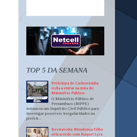
TOP 5 DA SEMANA
Prefeitura de Cachoeirinha
volta a entrar na mira do
Ministério Público
O Ministério Público de
Pernambuco (MPPE)
instaurou um Inquérito Civil Público para
investigar possíveis irregularidades na
prefeit...
Reviravolta: Mendonça Filho
sela acordo com Raquel Lyra