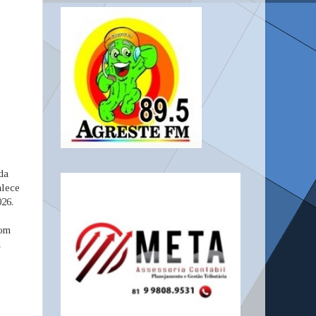
da
alece
26.
com
a