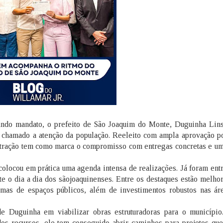
undo mandato, o prefeito de São Joaquim do Monte, Duguinha Lin
chamado a atenção da população. Reeleito com ampla aprovação po
stração tem como marca o compromisso com entregas concretas e um
olocou em prática uma agenda intensa de realizações. Já foram ent
e o dia a dia dos sãojoaquinenses. Entre os destaques estão melhor
rmas de espaços públicos, além de investimentos robustos nas ár
e Duguinha em viabilizar obras estruturadoras para o municípi
 dos recursos, ele tem conseguido abrir caminhos para projetos que