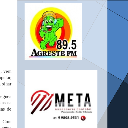
s, vem
pular,
 olhar
regues
ias na
eas de
o. Com
 antes