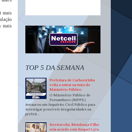
i mais
ulação
a mais
TOP 5 DA SEMANA
Prefeitura de Cachoeirinha
volta a entrar na mira do
Ministério Público
O Ministério Público de
Pernambuco (MPPE)
instaurou um Inquérito Civil Público para
investigar possíveis irregularidades na
prefeit...
Reviravolta: Mendonça Filho
sela acordo com Raquel Lyra