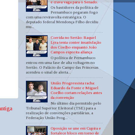
e crava vaga para o Senado.
Os bastidores da política de
Pernambuco pegaram fogo
com uma reviravolta estratégica. O
deputado federal Mendonça Filho decidiu
mu...
Corrida no Sertão: Raquel
Lyra tenta conter insatisfação
dos Coelho enquanto João
Campos espreita aliança
O política de Pernambuco
entrou em uma fase de alta voltagem no
Sertão. O Palácio do Campo das Princesas
acendeu o sinal de alerta...
União Progressista racha:
Eduardo da Fonte e Miguel
Coelho cortam relações antes
da convenção
No último dia permitido pelo
ntiga
Tribunal Superior Eleitoral (TSE) para a
realização de convenções partidárias, a
Federação União Prog...
Oposição se une em Cupira e
fortalece bloco em torno de