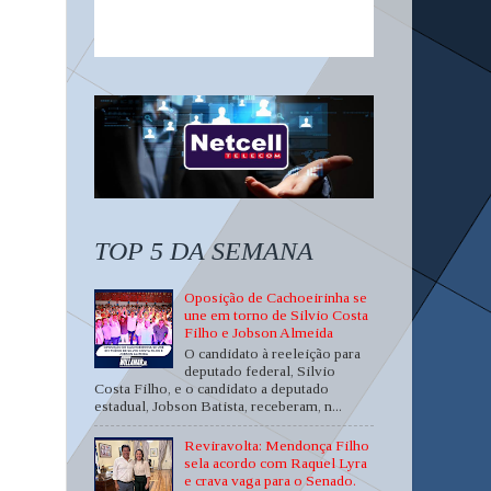
TOP 5 DA SEMANA
Oposição de Cachoeirinha se
une em torno de Silvio Costa
Filho e Jobson Almeida
O candidato à reeleição para
deputado federal, Silvio
Costa Filho, e o candidato a deputado
estadual, Jobson Batista, receberam, n...
Reviravolta: Mendonça Filho
sela acordo com Raquel Lyra
e crava vaga para o Senado.