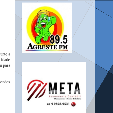
unto a
cidade
u para
Mendes