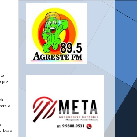
ste
o pré-
 do
ntra o
e
é Birro