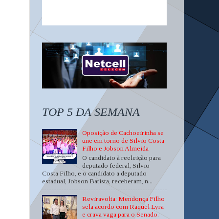
TOP 5 DA SEMANA
Oposição de Cachoeirinha se
une em torno de Silvio Costa
Filho e Jobson Almeida
O candidato à reeleição para
deputado federal, Silvio
Costa Filho, e o candidato a deputado
estadual, Jobson Batista, receberam, n...
Reviravolta: Mendonça Filho
sela acordo com Raquel Lyra
e crava vaga para o Senado.