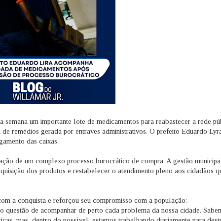
ta semana um importante lote de medicamentos para reabastecer a rede pú
 de remédios gerada por entraves administrativos. O prefeito Eduardo Lyr
egamento das caixas.
ização de um complexo processo burocrático de compra. A gestão municipa
a aquisição dos produtos e restabelecer o atendimento pleno aos cidadãos q
 com a conquista e reforçou seu compromisso com a população:
 Faço questão de acompanhar de perto cada problema da nossa cidade. Sab
ticas, mas, dentro do possível, estamos trabalhando diariamente para dest