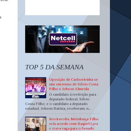
a
TOP 5 DA SEMANA
Oposição de Cachoeirinha se
une em torno de Silvio Costa
Filho e Jobson Almeida
O candidato à reeleição para
deputado federal, Silvio
Costa Filho, e o candidato a deputado
estadual, Jobson Batista, receberam, n...
Reviravolta: Mendonça Filho
sela acordo com Raquel Lyra
e crava vaga para o Senado.