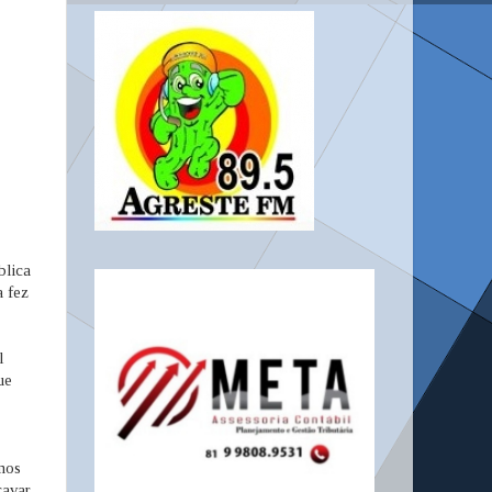
blica
a fez
l
ue
emos
ravar