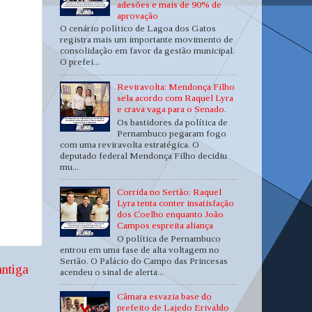
adesões e mais de 90% de
aprovação
O cenário político de Lagoa dos Gatos
registra mais um importante movimento de
consolidação em favor da gestão municipal.
O prefei...
Reviravolta: Mendonça Filho
sela acordo com Raquel Lyra
e crava vaga para o Senado.
Os bastidores da política de
Pernambuco pegaram fogo
com uma reviravolta estratégica. O
deputado federal Mendonça Filho decidiu
mu...
Corrida no Sertão: Raquel
Lyra tenta conter insatisfação
dos Coelho enquanto João
Campos espreita aliança
O política de Pernambuco
entrou em uma fase de alta voltagem no
Sertão. O Palácio do Campo das Princesas
ntiga
acendeu o sinal de alerta...
Câmara esvazia base do
prefeito de Lajedo Erivaldo