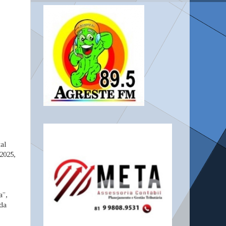
tal
2025,
a”,
 da