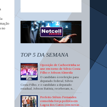
a
la
ormação
a no
TOP 5 DA SEMANA
Oposição de Cachoeirinha se
une em torno de Silvio Costa
Filho e Jobson Almeida
O candidato à reeleição para
deputado federal, Silvio
Costa Filho, e o candidato a deputado
estadual, Jobson Batista, receberam, n...
Prefeito Stênio Fernandes
consolida força política em
Lagoa dos Gatos com novas