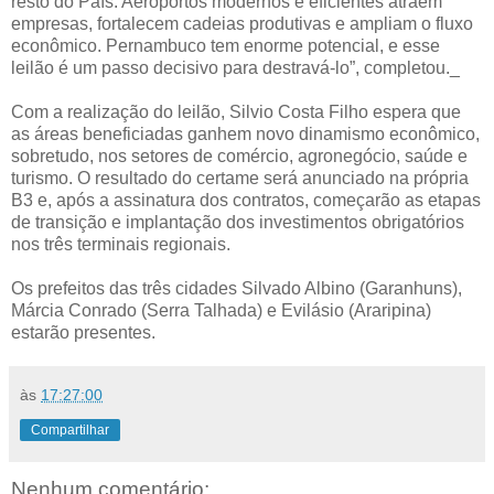
resto do País. Aeroportos modernos e eficientes atraem
empresas, fortalecem cadeias produtivas e ampliam o fluxo
econômico. Pernambuco tem enorme potencial, e esse
leilão é um passo decisivo para destravá-lo”, completou._
Com a realização do leilão, Silvio Costa Filho espera que
as áreas beneficiadas ganhem novo dinamismo econômico,
sobretudo, nos setores de comércio, agronegócio, saúde e
turismo. O resultado do certame será anunciado na própria
B3 e, após a assinatura dos contratos, começarão as etapas
de transição e implantação dos investimentos obrigatórios
nos três terminais regionais.
Os prefeitos das três cidades Silvado Albino (Garanhuns),
Márcia Conrado (Serra Talhada) e Evilásio (Araripina)
estarão presentes.
às
17:27:00
Compartilhar
Nenhum comentário: