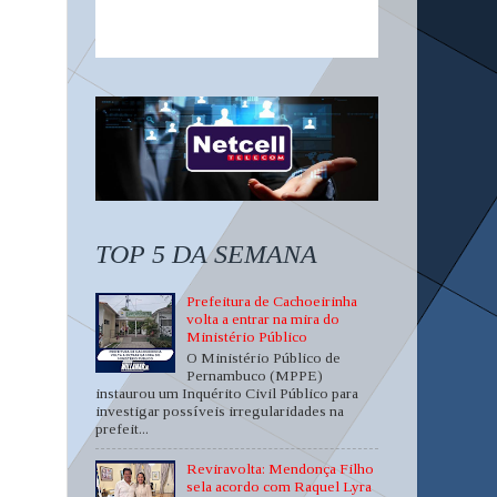
TOP 5 DA SEMANA
Prefeitura de Cachoeirinha
volta a entrar na mira do
Ministério Público
O Ministério Público de
Pernambuco (MPPE)
instaurou um Inquérito Civil Público para
investigar possíveis irregularidades na
prefeit...
Reviravolta: Mendonça Filho
sela acordo com Raquel Lyra