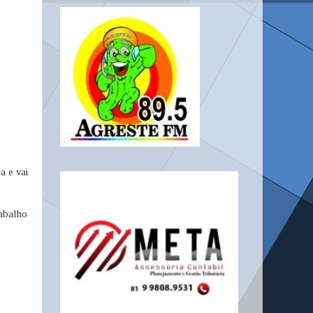
a e vai
rabalho