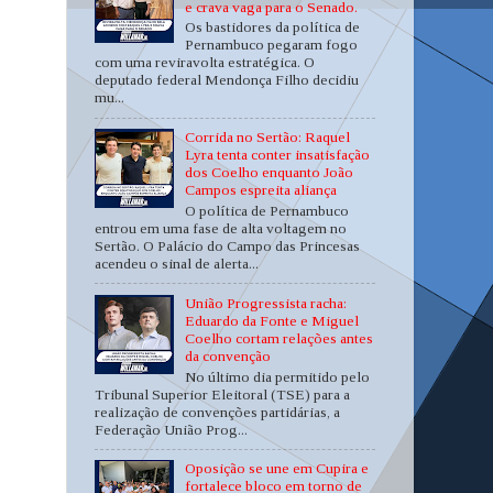
e crava vaga para o Senado.
Os bastidores da política de
Pernambuco pegaram fogo
com uma reviravolta estratégica. O
deputado federal Mendonça Filho decidiu
mu...
Corrida no Sertão: Raquel
Lyra tenta conter insatisfação
dos Coelho enquanto João
Campos espreita aliança
O política de Pernambuco
entrou em uma fase de alta voltagem no
Sertão. O Palácio do Campo das Princesas
acendeu o sinal de alerta...
União Progressista racha:
Eduardo da Fonte e Miguel
Coelho cortam relações antes
da convenção
No último dia permitido pelo
Tribunal Superior Eleitoral (TSE) para a
realização de convenções partidárias, a
Federação União Prog...
Oposição se une em Cupira e
fortalece bloco em torno de