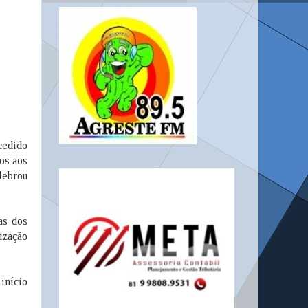
cedido
os aos
elebrou
as dos
lização
início