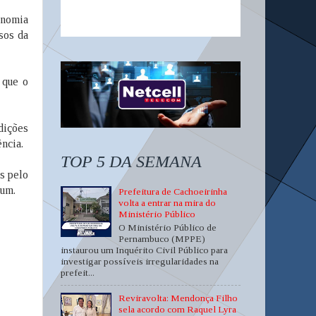
onomia
rsos da
 que o
dições
ncia.
TOP 5 DA SEMANA
s pelo
mum.
Prefeitura de Cachoeirinha
volta a entrar na mira do
Ministério Público
O Ministério Público de
Pernambuco (MPPE)
instaurou um Inquérito Civil Público para
investigar possíveis irregularidades na
prefeit...
Reviravolta: Mendonça Filho
sela acordo com Raquel Lyra