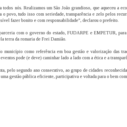
a todos nós. Realizamos um São João grandioso, que aqueceu a ec
ara o povo, tudo isso com seriedade, transparência e zelo pelos recu
ível fazer bonito e com responsabilidade”, declarou o prefeito.
 da parceria com o governo do estado, FUDARPE e EMPETUR, para
la terra da romaria de Frei Damião.
o município como referência em boa gestão e valorização das tra
eventos pode (e deve) caminhar lado a lado com a ética e a transparê
nta, pelo segundo ano consecutivo, ao grupo de cidades reconhecida
 gestão pública eficiente, participativa e voltada para o bem co