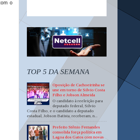
 com o
TOP 5 DA SEMANA
Oposição de Cachoeirinha se
une em torno de Silvio Costa
Filho e Jobson Almeida
O candidato à reeleição para
deputado federal, Silvio
Costa Filho, e o candidato a deputado
estadual, Jobson Batista, receberam, n...
Prefeito Stênio Fernandes
consolida força política em
Lagoa dos Gatos com novas