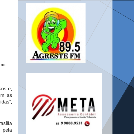
com
sos e,
iam as
idas”,
asília
 pela