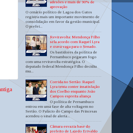
adesões e mais de 90% de
aprovação
O cenário político de Lagoa dos Gatos
registra mais um importante movimento de
consolidação em favor da gestão municipal.
O prefei...
Reviravolta: Mendonça Filho
sela acordo com Raquel Lyra
e crava vaga para o Senado.
Os bastidores da política de
Pernambuco pegaram fogo
com uma reviravolta estratégica. O
deputado federal Mendonça Filho decidiu
mu...
Corrida no Sertão: Raquel
Lyra tenta conter insatisfação
ntiga
dos Coelho enquanto João
Campos espreita aliança
O política de Pernambuco
entrou em uma fase de alta voltagem no
Sertão. O Palácio do Campo das Princesas
acendeu o sinal de alerta...
Câmara esvazia base do
prefeito de Lajedo Erivaldo