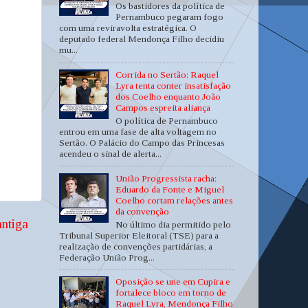
Os bastidores da política de
Pernambuco pegaram fogo
com uma reviravolta estratégica. O
deputado federal Mendonça Filho decidiu
mu...
Corrida no Sertão: Raquel
Lyra tenta conter insatisfação
dos Coelho enquanto João
Campos espreita aliança
O política de Pernambuco
entrou em uma fase de alta voltagem no
Sertão. O Palácio do Campo das Princesas
acendeu o sinal de alerta...
União Progressista racha:
Eduardo da Fonte e Miguel
Coelho cortam relações antes
da convenção
ntiga
No último dia permitido pelo
Tribunal Superior Eleitoral (TSE) para a
realização de convenções partidárias, a
Federação União Prog...
Oposição se une em Cupira e
fortalece bloco em torno de
Raquel Lyra, Mendonça Filho