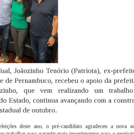
al, Joãozinho Tenório (Patriota), ex-prefeit
 de Pernambuco, recebeu o apoio da prefeit
ãozinho, que vem realizando um trabalh
s do Estado, continua avançando com a constr
estadual de outubro.
leições deste ano, o pré-candidato agradeceu a nova ad
ou trabalhar para garantir mais investimentos para o municí