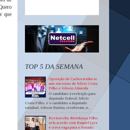
 Quero
er que
TOP 5 DA SEMANA
Oposição de Cachoeirinha se
une em torno de Silvio Costa
Filho e Jobson Almeida
O candidato à reeleição para
deputado federal, Silvio
Costa Filho, e o candidato a deputado
estadual, Jobson Batista, receberam, n...
Reviravolta: Mendonça Filho
sela acordo com Raquel Lyra
e crava vaga para o Senado.