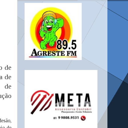
o de
a de
o de
ução
esão,
pio de