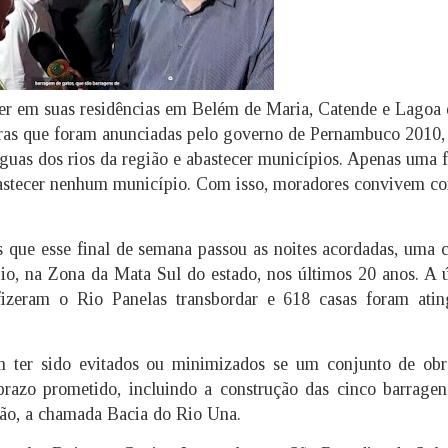
r em suas residências em Belém de Maria, Catende e Lagoa 
bras que foram anunciadas pelo governo de Pernambuco 2010,
águas dos rios da região e abastecer municípios. Apenas uma 
bastecer nenhum município. Com isso, moradores convivem c
 que esse final de semana passou as noites acordadas, uma 
pio, na Zona da Mata Sul do estado, nos últimos 20 anos. A 
izeram o Rio Panelas transbordar e 618 casas foram ating
m ter sido evitados ou minimizados se um conjunto de obr
prazo prometido, incluindo a construção das cinco barrage
gião, a chamada Bacia do Rio Una.