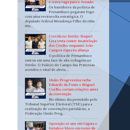
e crava vaga para o Senado.
Os bastidores da política de
Pernambuco pegaram fogo
com uma reviravolta estratégica. O
deputado federal Mendonça Filho decidiu
mu...
Corrida no Sertão: Raquel
Lyra tenta conter insatisfação
dos Coelho enquanto João
Campos espreita aliança
O política de Pernambuco
entrou em uma fase de alta voltagem no
Sertão. O Palácio do Campo das Princesas
acendeu o sinal de alerta...
União Progressista racha:
Eduardo da Fonte e Miguel
Coelho cortam relações antes
da convenção
No último dia permitido pelo
Tribunal Superior Eleitoral (TSE) para a
realização de convenções partidárias, a
Federação União Prog...
Oposição se une em Cupira e
fortalece bloco em torno de