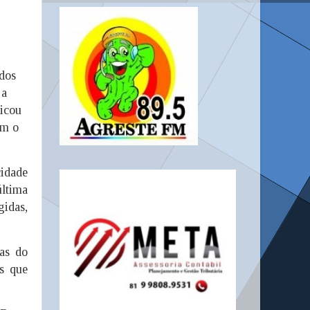
dos
 a
ficou
om o
cidade
última
idas,
as do
ns que