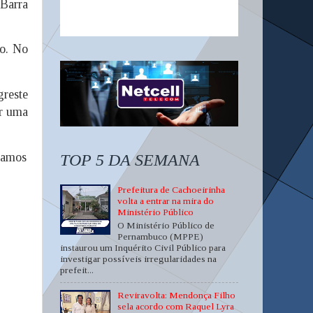
 Barra
so. No
greste
or uma
vamos
TOP 5 DA SEMANA
Prefeitura de Cachoeirinha
volta a entrar na mira do
Ministério Público
O Ministério Público de
Pernambuco (MPPE)
instaurou um Inquérito Civil Público para
investigar possíveis irregularidades na
prefeit...
Reviravolta: Mendonça Filho
sela acordo com Raquel Lyra