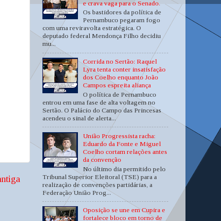
e crava vaga para o Senado.
Os bastidores da política de
Pernambuco pegaram fogo
com uma reviravolta estratégica. O
deputado federal Mendonça Filho decidiu
mu...
Corrida no Sertão: Raquel
Lyra tenta conter insatisfação
dos Coelho enquanto João
Campos espreita aliança
O política de Pernambuco
entrou em uma fase de alta voltagem no
Sertão. O Palácio do Campo das Princesas
acendeu o sinal de alerta...
União Progressista racha:
Eduardo da Fonte e Miguel
Coelho cortam relações antes
da convenção
No último dia permitido pelo
Tribunal Superior Eleitoral (TSE) para a
ntiga
realização de convenções partidárias, a
Federação União Prog...
Oposição se une em Cupira e
fortalece bloco em torno de