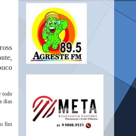
ross
nte,
buco
e todo
s dias
ao fim