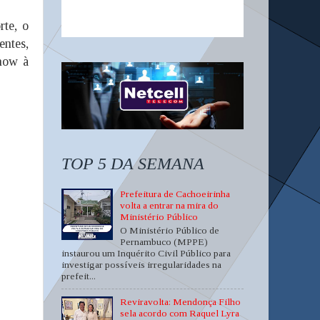
rte, o
entes,
show à
TOP 5 DA SEMANA
Prefeitura de Cachoeirinha
volta a entrar na mira do
Ministério Público
O Ministério Público de
Pernambuco (MPPE)
instaurou um Inquérito Civil Público para
investigar possíveis irregularidades na
prefeit...
Reviravolta: Mendonça Filho
sela acordo com Raquel Lyra