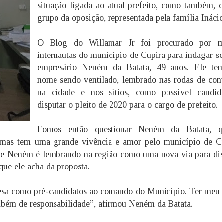
situação ligada ao atual prefeito, como também,
grupo da oposição, representada pela família Ináci
O Blog do Willamar Jr foi procurado por m
internautas do município de Cupira para indagar s
empresário Neném da Batata, 49 anos. Ele te
nome sendo ventilado, lembrado nas rodas de con
na cidade e nos sítios, como possível candid
disputar o pleito de 2020 para o cargo de prefeito.
Fomos então questionar Neném da Batata, 
 mas tem uma grande vivência e amor pelo município de Cu
de Neném é lembrando na região como uma nova via para di
 que ele acha da proposta.
mesa como pré-candidatos ao comando do Município. Ter me
mbém de responsabilidade”, afirmou Neném da Batata.