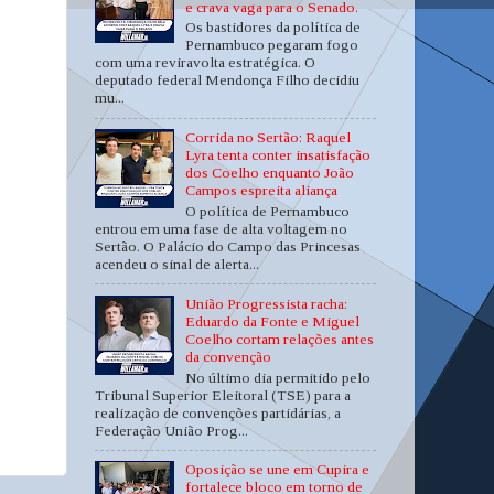
e crava vaga para o Senado.
Os bastidores da política de
Pernambuco pegaram fogo
com uma reviravolta estratégica. O
deputado federal Mendonça Filho decidiu
mu...
Corrida no Sertão: Raquel
Lyra tenta conter insatisfação
dos Coelho enquanto João
Campos espreita aliança
O política de Pernambuco
entrou em uma fase de alta voltagem no
Sertão. O Palácio do Campo das Princesas
acendeu o sinal de alerta...
União Progressista racha:
Eduardo da Fonte e Miguel
Coelho cortam relações antes
da convenção
No último dia permitido pelo
Tribunal Superior Eleitoral (TSE) para a
realização de convenções partidárias, a
Federação União Prog...
Oposição se une em Cupira e
fortalece bloco em torno de