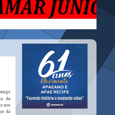
 surge
ta da
to nos
upo da