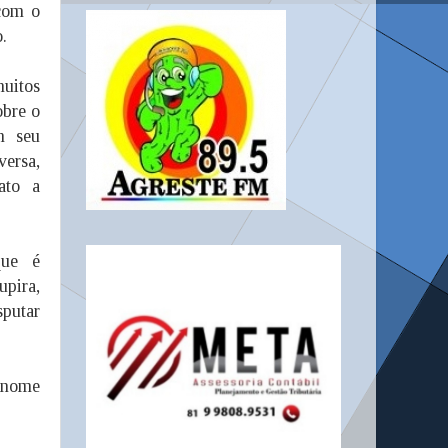
 com o
o.
uitos
obre o
m seu
versa,
ato a
que é
pira,
sputar
u nome