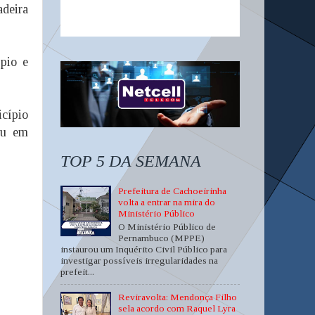
deira
ípio e
icípio
ou em
TOP 5 DA SEMANA
Prefeitura de Cachoeirinha
volta a entrar na mira do
Ministério Público
O Ministério Público de
Pernambuco (MPPE)
instaurou um Inquérito Civil Público para
investigar possíveis irregularidades na
prefeit...
Reviravolta: Mendonça Filho
sela acordo com Raquel Lyra